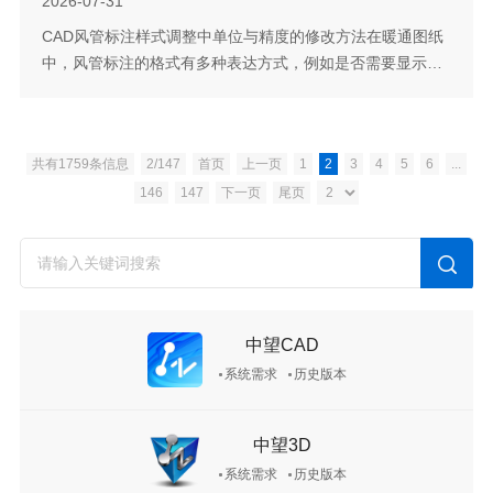
2026-07-31
CAD风管标注样式调整中单位与精度的修改方法在暖通图纸
中，风管标注的格式有多种表达方式，例如是否需要显示单
位、保留几位小数，以及截面尺寸之间用叉号还是字母X连
接。这些细节在不同项目或不同审图要求下可能有所不同。
软件在风管标注功能中内置了灵活的设置入口，用户可以在
共有1759条信息
2/147
首页
上一页
1
2
3
4
5
6
...
标注前统一调整这些参数，无需标注后再逐个修改。下面介
146
147
下一页
尾页
绍具体的配置位置。问题描述：如何取消风管标注单位，设
置标注精度？步骤指引：1. 点击水暖电...
中望CAD
系统需求
历史版本
中望3D
系统需求
历史版本