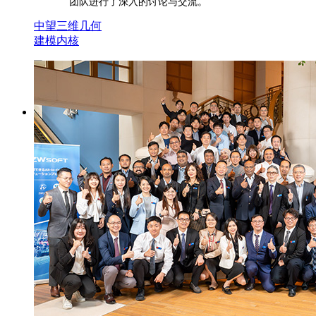
团队进行了深入的讨论与交流。
中望三维几何
建模内核
更多
3D One
教学实训软件
CAD/CAM/CAE软件教育版
博超产
品
隆迪产品
第三方应用
解决方案
行业解决方案