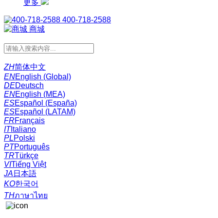
更多
400-718-2588
商城
ZH
简体中文
EN
English (Global)
DE
Deutsch
EN
English (MEA)
ES
Español (España)
ES
Español (LATAM)
FR
Français
IT
Italiano
PL
Polski
PT
Português
TR
Türkçe
VI
Tiếng Việt
JA
日本語
KO
한국어
TH
ภาษาไทย