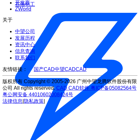
开发商
石油化工
ZWorld
关于
中望公司
发展历程
资讯中心
信息查询
联系我们
友情链接：
国产CAD
中望CAD
CAD
版权所有 Copyright © 2005-2026 广州中望龙腾软件股份有限
公司 All rights reserved.
CAD
CAD软件
粤ICP备05082564号
粤公网安备 44010602008424号
法律信息
|
隐私政策
|