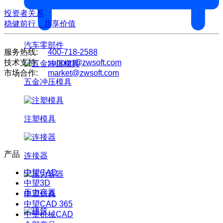
投资者关系
稳健前行，共享价值
汽车零部件
服务热线:
400-718-2588
技术支持:
support@zwsoft.com
市场合作:
market@zwsoft.com
五金冲压模具
注塑模具
产品
连接器
中望CAD
中望3D
压力容器
中望仿真
中望CAD 365
中望机械CAD