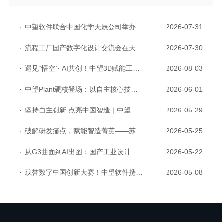
·
中望软件联合中国化学天辰公司举办“走进标杆企业”研讨会，共探流程工业数字化创新实践
2026-07-31
·
流程工厂国产数字化设计交流会在天津召开，中望自主CAD底座助力行业数字化转型实践获广泛关注
2026-07-30
·
遇见“悟空”· AI共创！中望3D赋能工业设计国产化与AI创新升级
2026-08-03
·
中望Plant硬核登场：以自主核心技术，破解流程工业数据一致性与协同困境
2026-06-01
·
坚持自主创新 点亮中国智造｜中望软件亮相第十届中国网络版权保护与发展大会
2026-05-29
·
破解研发痛点，赋能智造菁英——苏州研发菁英 CTO 成长营暨高级人才认证启动会圆满落幕
2026-05-25
·
从G3曲面到AI出图：国产工业设计软件的硬实力到底怎么样了？
2026-05-22
·
载誉数字中国创新大赛！中望软件携手三家伙伴，斩获信创赛道多项大奖
2026-05-08