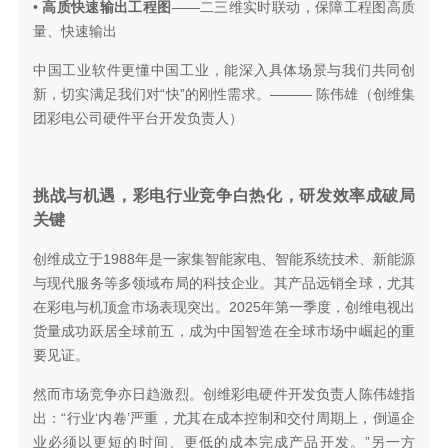
•
高质快速输出工程图
——二三维实时联动，保障工程图高质
量、快速输出
中国工业软件更懂中国工业，能深入具体场景与我们共同创
新，切实满足我们对“快”的刚性需求。
——— 陈伟雄（
创维集
团彩电公司硬件平台开发负责人）
挑战与机遇，彩电行业竞争白热化，研发效率成破局
关键
创维成立于1988年是一家集智能家电、智能系统技术、新能源
与现代服务等多领域布局的科技企业。其产品远销全球，尤其
在彩电与机顶盒市场表现突出。2025年第一季度，创维电视出
货量成功跃居
全球前五
，成为中国智造在全球市场中崛起的重
要见证。
然而市场竞争亦日趋激烈。创维彩电硬件开发负责人陈伟雄指
出：“行业‘内卷’严重，尤其在成本控制和交付周期上，倒逼企
业必须以更短的时间、更低的成本完成产品开发。”另一方