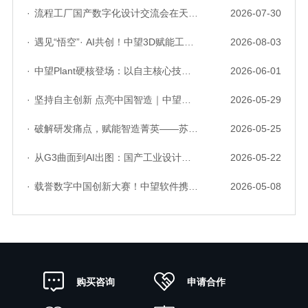
·
流程工厂国产数字化设计交流会在天津召开，中望自主CAD底座助力行业数字化转型实践获广泛关注
2026-07-30
·
遇见“悟空”· AI共创！中望3D赋能工业设计国产化与AI创新升级
2026-08-03
·
中望Plant硬核登场：以自主核心技术，破解流程工业数据一致性与协同困境
2026-06-01
·
坚持自主创新 点亮中国智造｜中望软件亮相第十届中国网络版权保护与发展大会
2026-05-29
·
破解研发痛点，赋能智造菁英——苏州研发菁英 CTO 成长营暨高级人才认证启动会圆满落幕
2026-05-25
·
从G3曲面到AI出图：国产工业设计软件的硬实力到底怎么样了？
2026-05-22
·
载誉数字中国创新大赛！中望软件携手三家伙伴，斩获信创赛道多项大奖
2026-05-08
申请合作
购买咨询