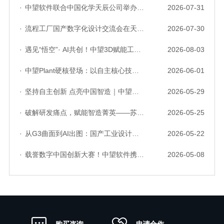
·
中望软件联合中国化学天辰公司举办“走进标杆企业”研讨会，共探流程工业数字化创新实践
2026-07-31
·
流程工厂国产数字化设计交流会在天津召开，中望自主CAD底座助力行业数字化转型实践获广泛关注
2026-07-30
·
遇见“悟空”· AI共创！中望3D赋能工业设计国产化与AI创新升级
2026-08-03
·
中望Plant硬核登场：以自主核心技术，破解流程工业数据一致性与协同困境
2026-06-01
·
坚持自主创新 点亮中国智造｜中望软件亮相第十届中国网络版权保护与发展大会
2026-05-29
·
破解研发痛点，赋能智造菁英——苏州研发菁英 CTO 成长营暨高级人才认证启动会圆满落幕
2026-05-25
·
从G3曲面到AI出图：国产工业设计软件的硬实力到底怎么样了？
2026-05-22
·
载誉数字中国创新大赛！中望软件携手三家伙伴，斩获信创赛道多项大奖
2026-05-08
申请合作
购买咨询