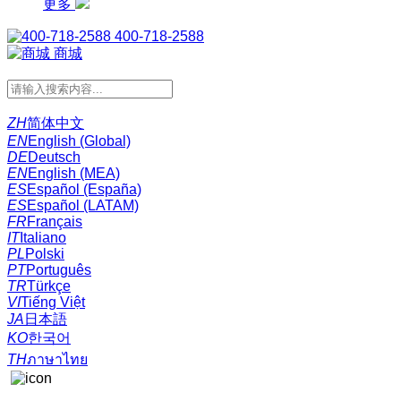
更多
400-718-2588
商城
ZH
简体中文
EN
English (Global)
DE
Deutsch
EN
English (MEA)
ES
Español (España)
ES
Español (LATAM)
FR
Français
IT
Italiano
PL
Polski
PT
Português
TR
Türkçe
VI
Tiếng Việt
JA
日本語
KO
한국어
TH
ภาษาไทย