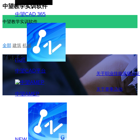
中望教学实训软件
中望CAD 365
中望教学实训软件
全部
建筑
机械
了解更多
HOT
中望CAD平台
关于职业技能等级认证
关于赛事活动
中望AMEP
NEW