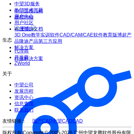
中望3D服务
热门技术问题
中望三维几何
用户中心
建模内核
用户社区
更多
在线帮助文档
3D One
教学实训软件
CAD/CAM/CAE软件教育版
博超产
生态
品
隆迪产品
第三方应用
解决方案
代理商
开发商
行业解决方案
ZWorld
关于
中望公司
发展历程
资讯中心
信息查询
联系我们
友情链接：
国产CAD
中望CAD
CAD
版权所有 Copyright © 2005-2026 广州中望龙腾软件股份有限