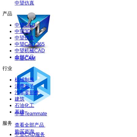
中望仿真
产品
中望CAD
中望3D
中望仿真
中望CAD 365
中望机械CAD
全部产品
中望CAM
行业
机械制造
消费电子
汽车零部件
建筑
石油化工
基建
中望Teammate
服务
查看全部产品
购买咨询
中望CAD服务