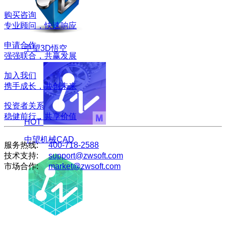
购买咨询
专业顾问，快速响应
申请合作
中望3D悟空
强强联合，共赢发展
加入我们
携手成长，共创未来
投资者关系
稳健前行，共享价值
HOT
中望机械CAD
服务热线:
400-718-2588
技术支持:
support@zwsoft.com
市场合作:
market@zwsoft.com