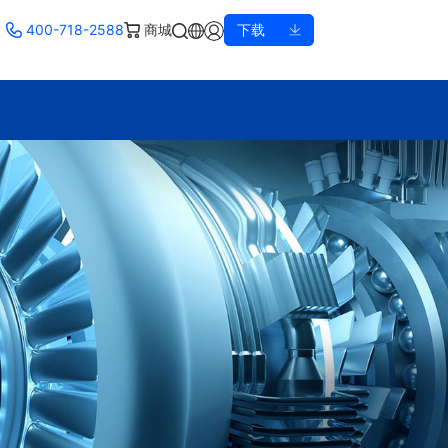
400-718-2588
商城
下载