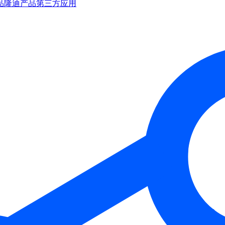
品
隆迪产品
第三方应用