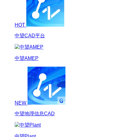
HOT
中望CAD平台
中望AMEP
NEW
中望地理信息CAD
中望Plant