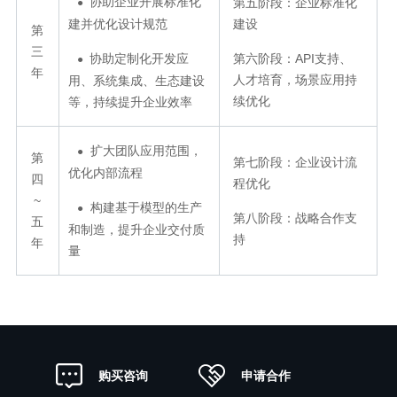
协助企业开展标准化
第五阶段：企业标准化
●
建并优化设计规范
建设
第
三
协助定制化开发应
第六阶段：API支持、
●
年
人才培育，场景应用持
用、系统集成、生态建设
续优化
等，持续提升企业效率
扩大团队应用范围，
●
第
第七阶段：企业设计流
优化内部流程
四
程优化
~
构建基于模型的生产
●
第八阶段：战略合作支
五
和制造，提升企业交付质
持
年
量
申请合作
购买咨询