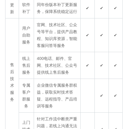
软件
同年份版本补丁更新服
更
✔
✔
✔
补丁
务，保障系统稳定运行
新
官网、技术社区、公众
用户
号等平台，提供产品教
自助
✔
✔
✔
程、知识库资源，智能
服务
客服问答等服务
线上
400电话、邮件、官
售
售后
网、技术社区、公众号
✔
✔
✔
后
服务
提供线上售后服务
技
专属
企业微信专属服务群权
术
客户
益，获取实时技术答
服
✔
✔
群服
疑、远程指导、产品培
务
务
训等服务
针对工作流中断类严重
上门
问题，若线上沟通无法