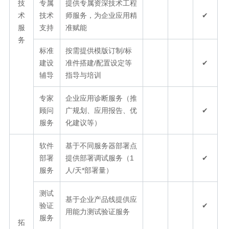
技
专属
提供专属资深技术工程
术
技术
师服务，为企业应用精
✔
服
支持
准赋能
务
标准
按需提供模版订制/标
建设
准件搭建/配置设定等
✔
辅导
指导与培训
专家
企业应用诊断服务（推
顾问
广规划、应用报告、优
✔
服务
化建议等）
软件
基于不同服务器部署点
部署
提供部署调试服务（1
✔
服务
人/天*部署量）
测试
基于企业产品线提供应
验证
✔
用能力测试验证服务
服务
拓