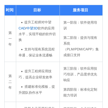
时间
目标
服务项目
提升工程师对中望
第一阶段：软件使用培
●
CAD
/
中望3D
软件的应用
训
第
水平，实现平稳的软件切
第二阶段：提供与现有
一
换
系统
年
支持与现有系统流程
（PLM/PDM/CAPP）集
●
成接口支持
串通，保证业务流通畅
第三阶段：软件应用技
提升工程师应用技
●
巧培训，产品需求优先
第
巧，提高企业研发效率
响应
二
搭建标准化模板，提
●
年
第四阶段：标准化定制
升团队协作水平
能力培训