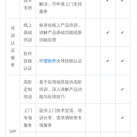
技术
✔
✔
解决，可申请上门支持
支持
服务
线上
标准化线上产品培训，
培
基础
讲解产品基础功能或新
✔
✔
训
培训
功能应用
认
证
软件
服
技能
中望软件
全球技能认证
✔
✔
务
认证
高阶
基于应用场景提供高阶
定制
培训，深入讲解产品功
✔
培训
能与应用技巧
上门
提供上门技术交流、培
专项
训分享、需求调研类专
✔
服务
项服务
VIP