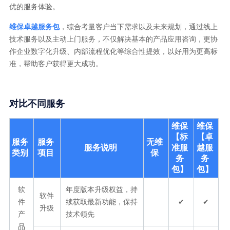
优的服务体验。
维保卓越服务包
，综合考量客户当下需求以及未来规划，通过线上
技术服务以及主动上门服务，不仅解决基本的产品应用咨询，更协
作企业数字化升级、内部流程优化等综合性提效，以好用为更高标
准，帮助客户获得更大成功。
对比不同服务
维保
维保
【标
【卓
服务
服务
无维
服务说明
准服
越服
类别
项目
保
务
务
包】
包】
软
年度版本升级权益，持
软件
件
续获取最新功能，保持
✔
✔
升级
产
技术领先
品