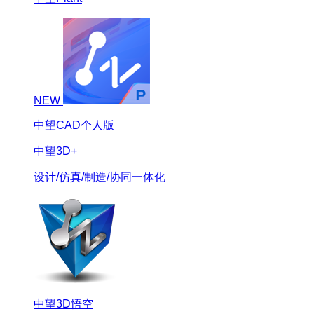
NEW
中望CAD个人版
中望3D+
设计/仿真/制造/协同一体化
中望3D悟空