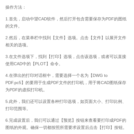
操作方法：
1.
首先，启动中望
CAD
软件，然后打开包含需要保存为
PDF
的图纸
的文件。
2.
然后，在菜单栏中找到【文件】选项。点击【文件】以展开文件
相关的选项。
3.
在文件选项下，找到【打印】选项，点击该选项，或者可以直接
使用
CAD
中的【
PLOT
】命令。
4.
在弹出的打印对话框中，需要选择一个名为【
DWG to
PDF.pc5
】的要用于生成
PDF
文件的打印机，用于将
CAD
图纸保存
为
PDF
的虚拟打印机。
5.
此外，我们还可以设置各种打印选项，如页面大小、打印比例、
打印范围等。
6.
完成设置后，我们可以通过【预览】按钮来查看要打印成
PDF
的
图纸的外观。确保一切都按照所需要求设置后点击【打印】按钮。