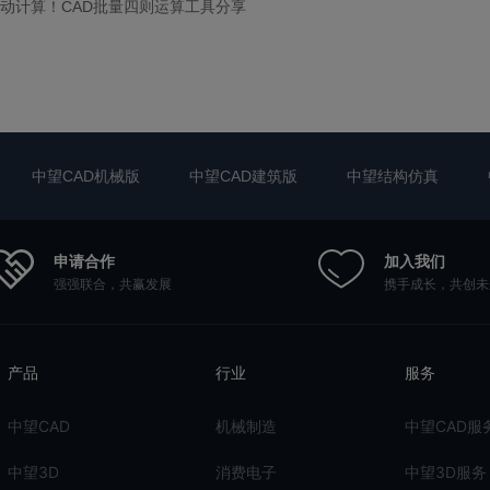
动计算！CAD批量四则运算工具分享
中望CAD机械版
中望CAD建筑版
中望结构仿真
申请合作
加入我们
强强联合，共赢发展
携手成长，共创未
产品
行业
服务
中望CAD
机械制造
中望CAD服
中望3D
消费电子
中望3D服务