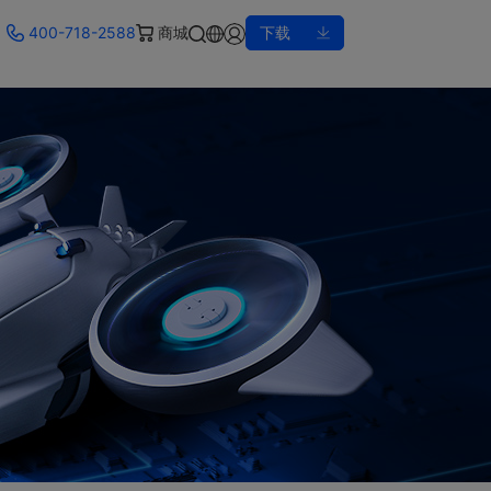
400-718-2588
商城
下载