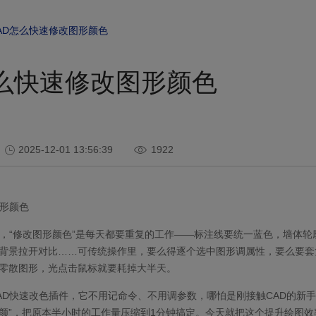
AD怎么快速修改图形颜色
怎么快速修改图形颜色
2025-12-01 13:56:39
1922
形颜色
说，“修改图形颜色”是每天都要重复的工作——标注线要统一蓝色，墙体轮
背景拉开对比……可传统操作里，要么得逐个选中图形调属性，要么要套
零散图形，光点击鼠标就要耗掉大半天。
AD快速改色插件，它不用记命令、不用调参数，哪怕是刚接触CAD的新手
颜”，把原本半小时的工作量压缩到1分钟搞定。今天就把这个提升绘图效率