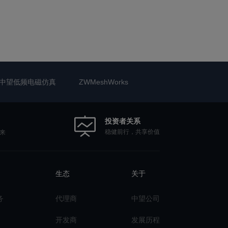
中望低频电磁仿真
ZWMeshWorks
投资者关系
稳健前行，共享价值
来
生态
关于
务
代理商
中望公司
开发商
发展历程