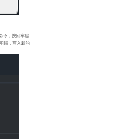
")”命令，按回车键
图幅，写入新的