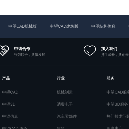
中望CAD机械版
中望CAD建筑版
中望结构仿真
申请合作
加入我们
强强联合，共赢发展
携手成长，共创未
产品
行业
服务
中望CAD
机械制造
中望CAD服
中望3D
消费电子
中望3D服务
中望仿真
汽车零部件
热门技术问
中望CAD 365
建筑
用户中心