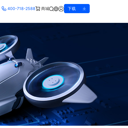
400-718-2588
商城
下载