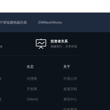
中望低频电磁仿真
ZWMeshWorks
投资者关系
稳健前行，共享价值
来
生态
关于
务
代理商
中望公司
开发商
发展历程
题
ZWorld
资讯中心
信息查询