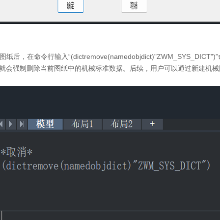
，在命令行输入“(dictremove(namedobjdict)"ZWM_SYS_DICT
就会强制删除当前图纸中的机械标准数据。后续，用户可以通过新建机械