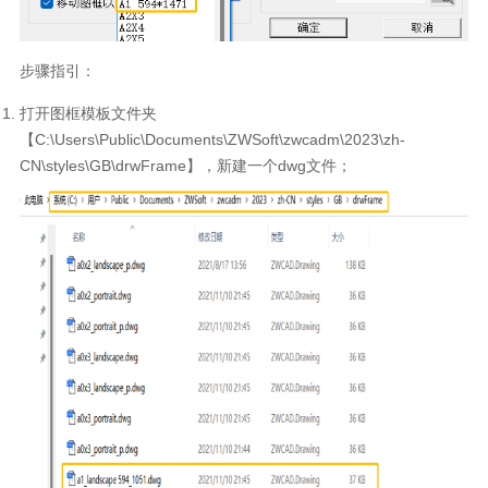
步骤指引：
打开图框模板文件夹
【C:\Users\Public\Documents\ZWSoft\zw
cad
m\2023\zh-
CN\styles\GB\drwFrame】，新建一个dwg文件；