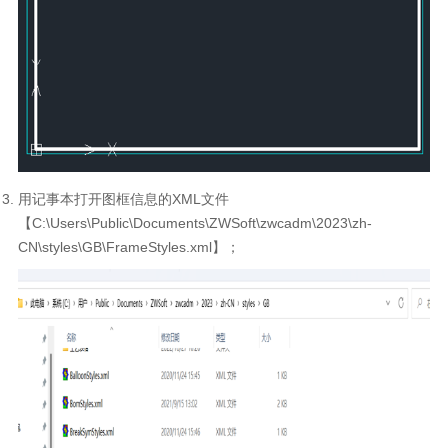
用记事本打开图框信息的XML文件
【C:\Users\Public\Documents\ZWSoft\zwcadm\2023\zh-
CN\styles\GB\FrameStyles.xml】；