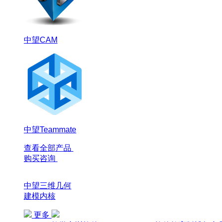
中望CAM
中望Teammate
查看全部产品
购买咨询
中望三维几何
建模内核
更多