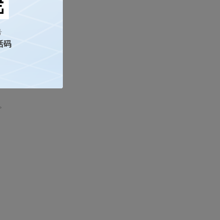
号
活码
。