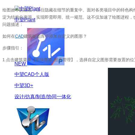
绘图效率的瓶颈，往往隐藏在细节的重复中。面对各类项目中的特色构
淀为结构化资源，实现即需即用、统一规范。这不仅加速了绘图进程，
中望Plant
问题描述：
如何在
CAD
建筑版图库中添加自定义的图形？
步骤指引：
1.点击建筑菜单【图块图案-图库管理】，选择自定义图形需要放置的
NEW
中望CAD个人版
中望3D+
设计/仿真/制造/协同一体化