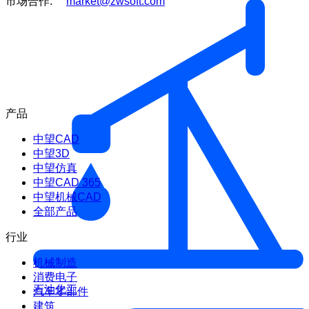
市场合作:
market@zwsoft.com
产品
中望CAD
中望3D
中望仿真
中望CAD 365
中望机械CAD
全部产品
行业
机械制造
消费电子
石油化工
汽车零部件
建筑