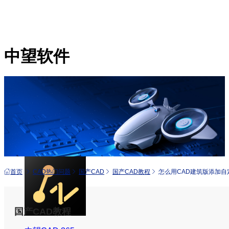
中望软件
产品
中望CAD+
从工具到平台 打造行业解决方案
首页
CAD热门问题
国产CAD
国产CAD教程
怎么用CAD建筑版添加自
国产CAD教程