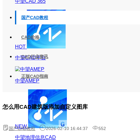
中望CAD 365
国产CAD教程
CAD价格
HOT
CAD行业资讯
中望CAD平台
正版CAD指南
中望AMEP
怎么用CAD建筑版添加自定义图库
NEW
国产CAD教程
2026-02-10 16:44:37
552
中望地理信息CAD