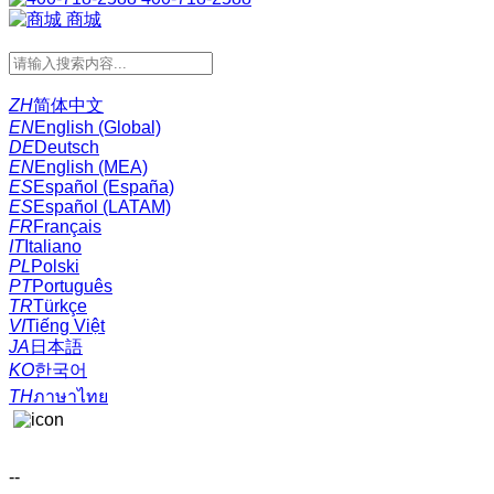
商城
ZH
简体中文
EN
English (Global)
DE
Deutsch
EN
English (MEA)
ES
Español (España)
ES
Español (LATAM)
FR
Français
IT
Italiano
PL
Polski
PT
Português
TR
Türkçe
VI
Tiếng Việt
JA
日本語
KO
한국어
TH
ภาษาไทย
--