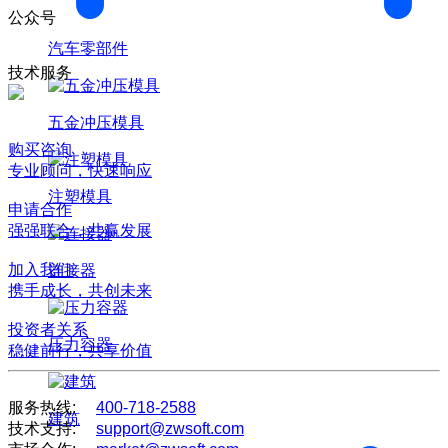
公众号
汽车零部件
技术服务
五金冲压模具
购买咨询
专业顾问，快速响应
注塑模具
申请合作
强强联合，共赢发展
加入我们
连接器
携手成长，共创未来
投资者关系
压力容器
稳健前行，共享价值
服务热线:
400-718-2588
建筑
技术支持:
support@zwsoft.com