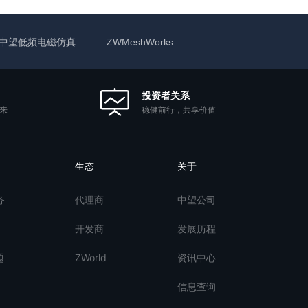
中望低频电磁仿真
ZWMeshWorks
投资者关系
稳健前行，共享价值
来
生态
关于
务
代理商
中望公司
开发商
发展历程
题
ZWorld
资讯中心
信息查询