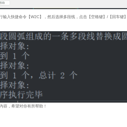
来到中望官网
令行输入快捷命令【W2C】，然后选择多段线，点击【空格键】/【回车键
需要学习更多中望CAD相关教程
阅CAD教程
扫码关注微信公众号
免费领取
中望CAD激
内容，希望对你有所帮助！