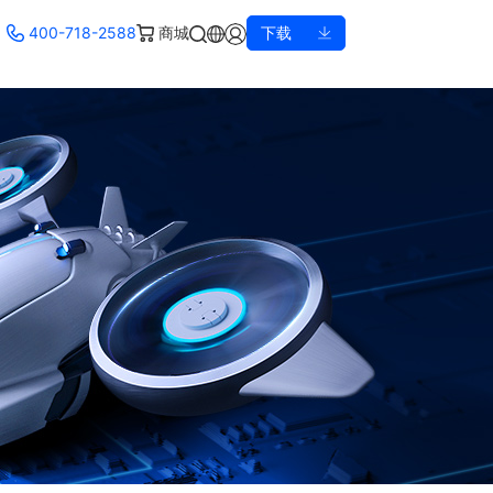
400-718-2588
商城
下载