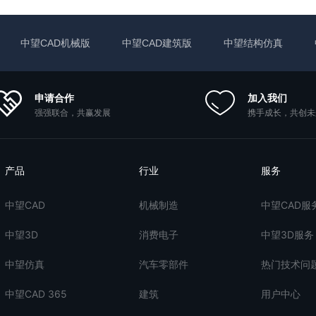
中望CAD机械版
中望CAD建筑版
中望结构仿真
申请合作
加入我们
强强联合，共赢发展
携手成长，共创未
产品
行业
服务
中望CAD
机械制造
中望CAD服
中望3D
消费电子
中望3D服务
中望仿真
汽车零部件
热门技术问
中望CAD 365
建筑
用户中心