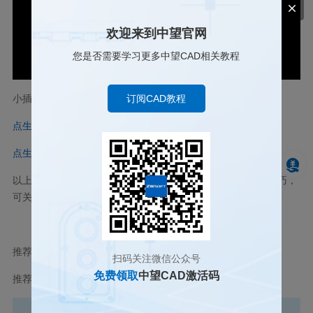
欢迎来到中望官网
您是否需要学习更多中望CAD相关教程
订阅CAD教程
小插件下载：
点生成封闭多段线 .lsp
点生成封闭样条曲线.lsp
以上就是本篇文章的全部内容，若想了解更多CAD相关使用技巧，
可关注下方链接！
推荐阅读：
CAD如何高效完成块统计
扫码关注微信公众号
免费领取
中望CAD激活码
推荐阅读：
3D建模软件怎么将块内对象改为0图层且颜色随层