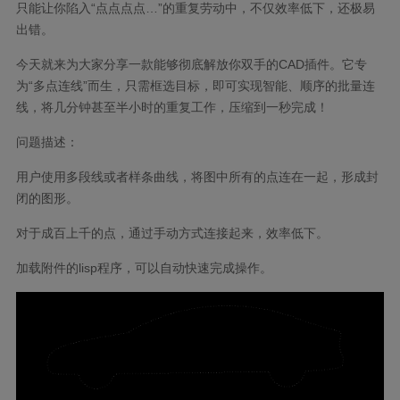
只能让你陷入“点点点点…”的重复劳动中，不仅效率低下，还极易
出错。
今天就来为大家分享一款能够彻底解放你双手的CAD插件。它专
为“多点连线”而生，只需框选目标，即可实现智能、顺序的批量连
线，将几分钟甚至半小时的重复工作，压缩到一秒完成！
问题描述：
用户使用多段线或者样条曲线，将图中所有的点连在一起，形成封
闭的图形。
对于成百上千的点，通过手动方式连接起来，效率低下。
加载附件的lisp程序，可以自动快速完成操作。