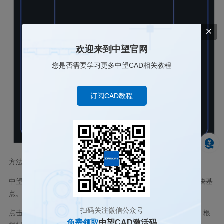
欢迎来到中望官网
您是否需要学习更多中望CAD相关教程
订阅CAD教程
方法二：
中望
CAD2024
及以上版本，新增【
CHANGEBASE
】功能修改块基
点。
扫码关注微信公众号
点击菜单 【绘图
-
块
-
修改基点】（【
CHANGEBASE
】命令），根
免费领取
中望CAD激活码