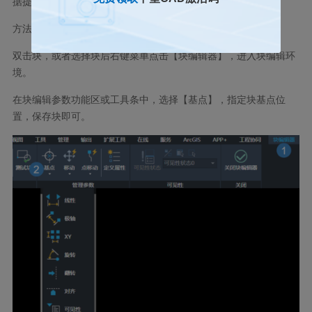
据提示，选择需要修改的图块，指定基点位置即可。
方法三：
双击块，或者选择块后右键菜单点击【块编辑器】，进入块编辑环
境。
在块编辑参数功能区或工具条中，选择【基点】，指定块基点位
置，保存块即可。