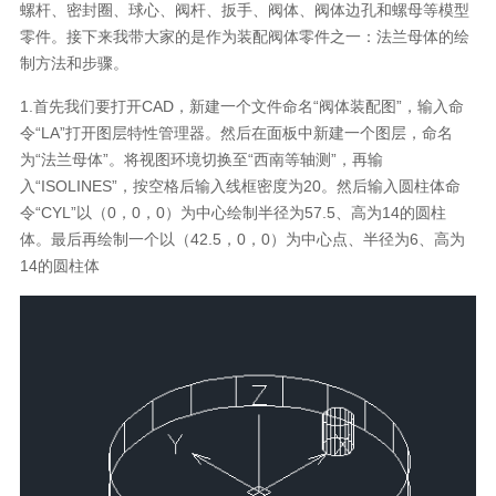
螺杆、密封圈、球心、阀杆、扳手、阀体、阀体边孔和螺母等模型
零件。接下来我带大家的是作为装配阀体零件之一：法兰母体的绘
制方法和步骤。
1.首先我们要打开CAD，新建一个文件命名“阀体装配图”，输入命
令“LA”打开图层特性管理器。然后在面板中新建一个图层，命名
为“法兰母体”。将视图环境切换至“西南等轴测”，再输
入“ISOLINES”，按空格后输入线框密度为20。然后输入圆柱体命
令“CYL”以（0，0，0）为中心绘制半径为57.5、高为14的圆柱
体。最后再绘制一个以（42.5，0，0）为中心点、半径为6、高为
14的圆柱体