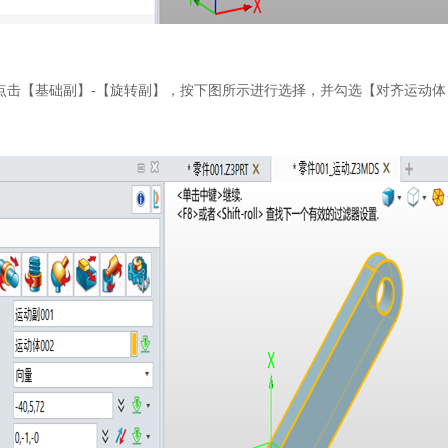
栏依次点击【基础副】-【旋转副】，按下图所示进行选择，并勾选【对齐运动