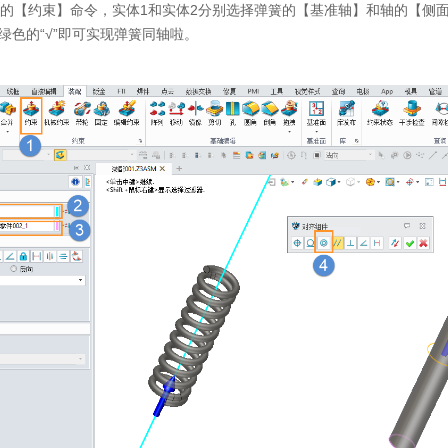
的【约束】命令，实体
1
和实体
2
分别选择弹簧的【基准轴】和轴的【侧
绿色的“√”即可实现弹簧同轴啦。