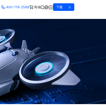
400-718-2588
商城
下载