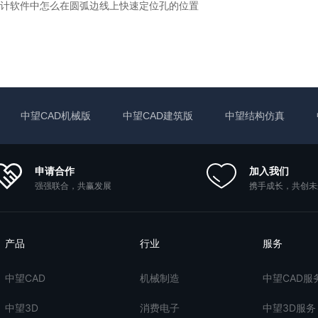
计软件中怎么在圆弧边线上快速定位孔的位置
中望CAD机械版
中望CAD建筑版
中望结构仿真
申请合作
加入我们
强强联合，共赢发展
携手成长，共创未
产品
行业
服务
中望CAD
机械制造
中望CAD服
中望3D
消费电子
中望3D服务