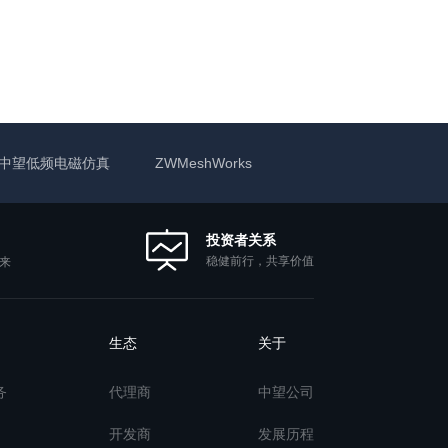
中望低频电磁仿真
ZWMeshWorks
投资者关系
稳健前行，共享价值
来
生态
关于
务
代理商
中望公司
开发商
发展历程