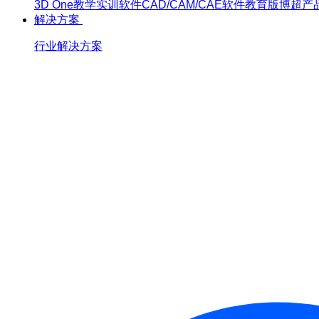
3D One
教学实训软件
CAD/CAM/CAE软件教育版
博超产
解决方案
行业解决方案