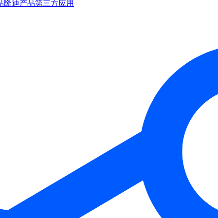
品
隆迪产品
第三方应用