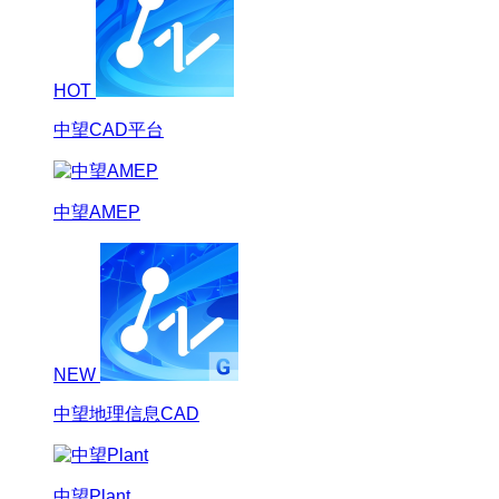
HOT
中望CAD平台
中望AMEP
NEW
中望地理信息CAD
中望Plant