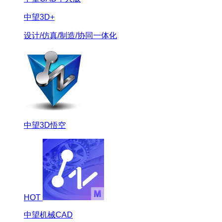
中望3D+
设计/仿真/制造/协同一体化
中望3D悟空
HOT
中望机械CAD