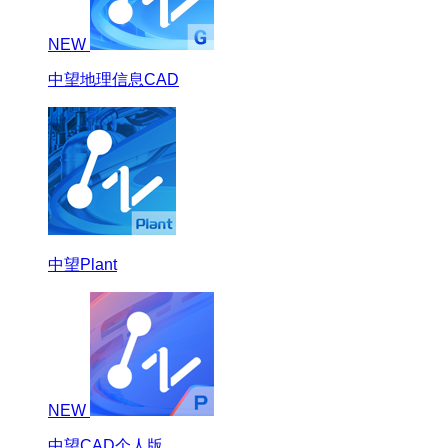
NEW
中望地理信息CAD
中望Plant
NEW
中望CAD个人版