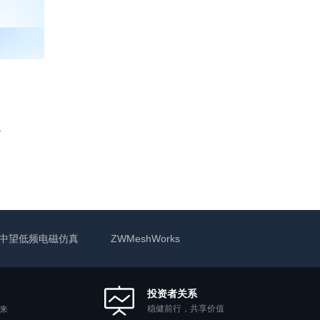
22X及以上版本）
中望低频电磁仿真
ZWMeshWorks
投资者关系
稳健前行，共享价值
来