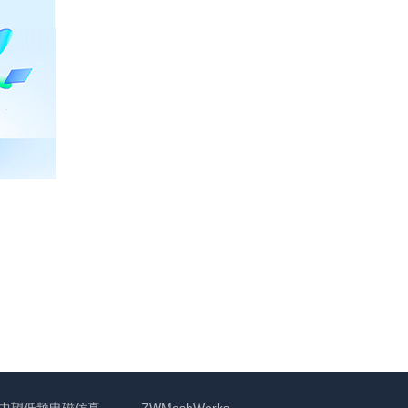
中望低频电磁仿真
ZWMeshWorks