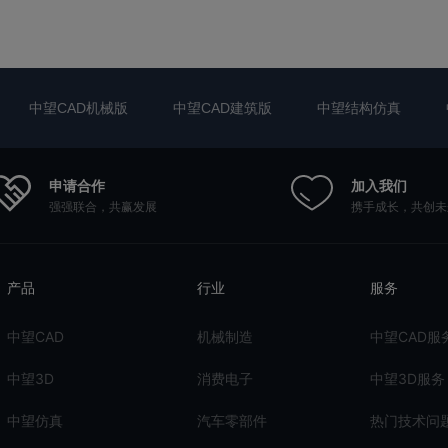
中望CAD机械版
中望CAD建筑版
中望结构仿真
申请合作
加入我们
强强联合，共赢发展
携手成长，共创未
产品
行业
服务
中望CAD
机械制造
中望CAD服
中望3D
消费电子
中望3D服务
中望仿真
汽车零部件
热门技术问