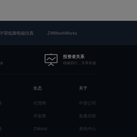
中望低频电磁仿真
ZWMeshWorks
投资者关系
稳健前行，共享价值
来
生态
关于
务
代理商
中望公司
开发商
发展历程
题
ZWorld
资讯中心