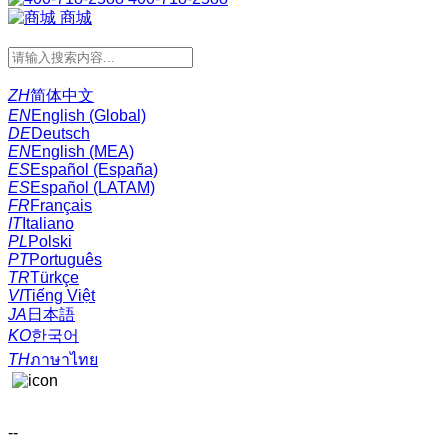
商城
ZH
简体中文
EN
English (Global)
DE
Deutsch
EN
English (MEA)
ES
Español (España)
ES
Español (LATAM)
FR
Français
IT
Italiano
PL
Polski
PT
Português
TR
Türkçe
VI
Tiếng Việt
JA
日本語
KO
한국어
TH
ภาษาไทย
--