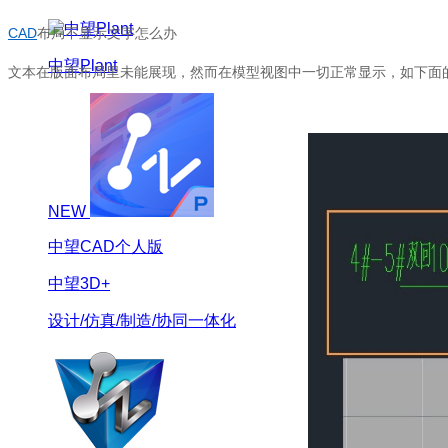
CAD
布局不显示文字怎么办
中望Plant
文本在版面布局里未能展现，然而在模型视图中一切正常显示，如下面
NEW
中望CAD个人版
中望3D+
设计/仿真/制造/协同一体化