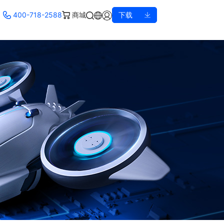
400-718-2588
商城
下载