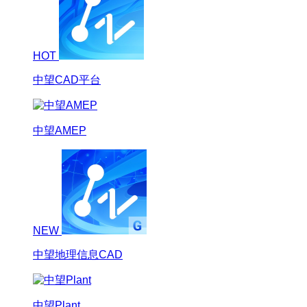
HOT
中望CAD平台
中望AMEP
NEW
中望地理信息CAD
中望Plant