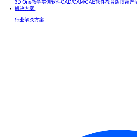
3D One
教学实训软件
CAD/CAM/CAE软件教育版
博超产
解决方案
行业解决方案