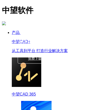
中望软件
中望3D 2024
产品
中望CAD+
设计仿真制造一体化
从工具到平台 打造行业解决方案
免费下载
中望CAD 365