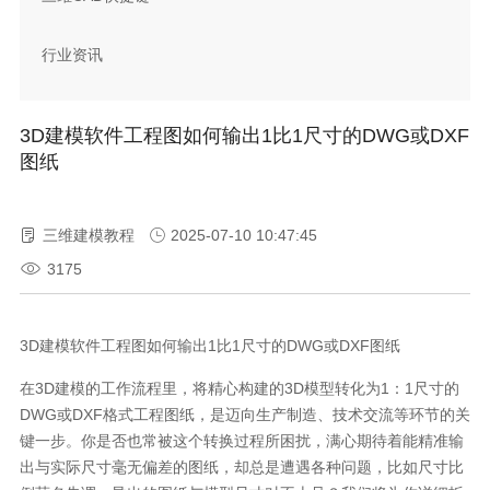
行业资讯
3D建模软件工程图如何输出1比1尺寸的DWG或DXF
图纸
三维建模教程
2025-07-10 10:47:45
3175
3D
建模软件工程图如何输出
1
比
1
尺寸的
DWG
或
DXF
图纸
在
3D
建模的工作流程里，将精心构建的
3D
模型转化为
1：1
尺寸的
DWG
或
DXF
格式工程图纸，是迈向生产制造、技术交流等环节的关
键一步。你是否也常被这个转换过程所困扰，满心期待着能精准输
出与实际尺寸毫无偏差的图纸，却总是遭遇各种问题，比如尺寸比