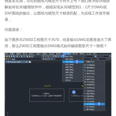
例莫名失调，导出的图纸与模型尺寸对不上号？我们将为你详细拆
解如何在
3D
建模软件中，稳稳实现从
3D
模型到
1：1
尺寸
DWG
或
DXF
图纸的输出，让图纸与模型尺寸精准匹配，为后续工作筑牢根
基 。
问题描述：
如下图所示
ZW3D
工程图尺寸为
70
，但是输出
DWG
后图形放大了两
倍，那么
ZW3D
工程图输出
DWG
格式如何确保图形尺寸一致呢？