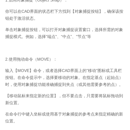
你可以在
CAD
界面的状态栏下方找到【对象捕捉按钮】，确保该按
钮处于激活状态。
单击对象捕捉按钮，可以打开对象捕捉设置窗口，选择所需的对象
捕捉模式。例如，选择
"
端点
"
、
“
中点
”
、
"
节点
"
等
2.
使用拖动命令（
MOVE
）：
输入【
MOVE
】命令，或者选择
CAD
界面上的
"
移动
"
图标或工具栏
按钮。在命令提示中，选择要移动的对象。在指定基点（起始点）
时，使用对象捕捉功能准确捕捉到夹点（或其他需要参考的点）。
【移动鼠标来指定新的位置】，但不要点击，只需要将鼠标拖动到
新位置。
在命令行中键入坐标或使用基于对象捕捉的参考点来指定精确的新
位置。