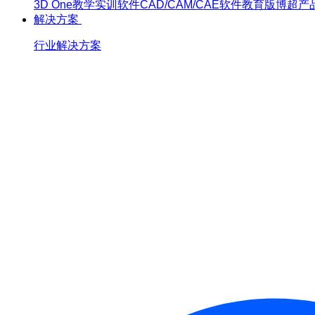
3D One
教学实训软件
CAD/CAM/CAE软件教育版
博超产
解决方案
行业解决方案