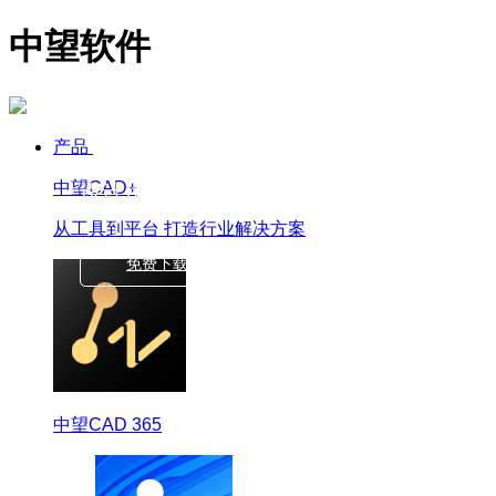
中望软件
中望3D 2024
产品
中望CAD+
设计仿真制造一体化
从工具到平台 打造行业解决方案
免费下载
中望CAD 365