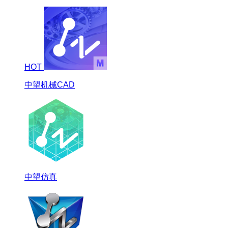
HOT
中望机械CAD
中望仿真