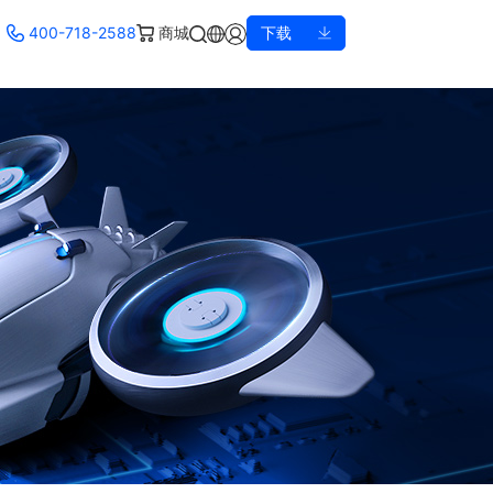
400-718-2588
商城
下载