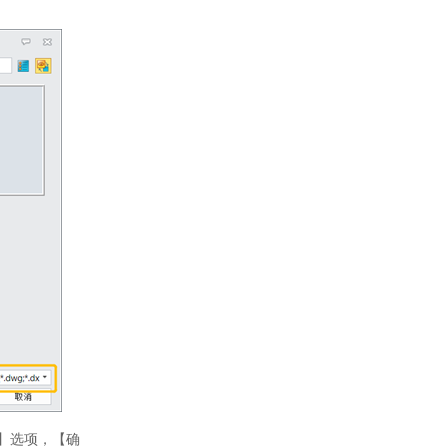
号
活码
】选项，【确