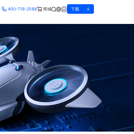
400-718-2588
商城
下载