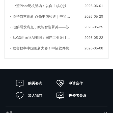
·
中望Plant硬核登场：以自主核心技术，破解流程工业数据一致性与协同困境
2026-06-01
·
坚持自主创新 点亮中国智造｜中望软件亮相第十届中国网络版权保护与发展大会
2026-05-29
·
破解研发痛点，赋能智造菁英——苏州研发菁英 CTO 成长营暨高级人才认证启动会圆满落幕
2026-05-25
·
从G3曲面到AI出图：国产工业设计软件的硬实力到底怎么样了？
2026-05-22
·
载誉数字中国创新大赛！中望软件携手三家伙伴，斩获信创赛道多项大奖
2026-05-08
申请合作
购买咨询
加入我们
投资者关系
产品