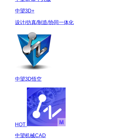
中望3D+
设计/仿真/制造/协同一体化
中望3D悟空
HOT
中望机械CAD