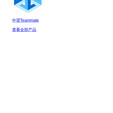
中望Teammate
查看全部产品