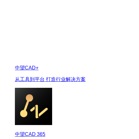
中望CAD+
从工具到平台 打造行业解决方案
中望CAD 365