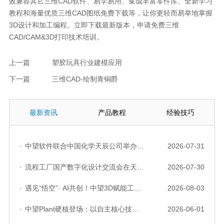
效兼容其它三维CAD软件、易学易用、集成丰富零件库、全新学习
教程和海量优质三维CAD图纸免费下载等，让你更轻而易举地掌握
3D设计和加工编程。立即下载最新版本，申请免费三维
CAD/CAM&3D打印技术培训。
上一篇
塑胶玩具行业建模应用
下一篇
三维CAD-绘制青铜爵
最新资讯
产品教程
经验技巧
·
中望软件联合中国化学天辰公司举办“走进标杆企业”研讨会，共探流程工业数字化创新实践
2026-07-31
·
流程工厂国产数字化设计交流会在天津召开，中望自主CAD底座助力行业数字化转型实践获广泛关注
2026-07-30
·
遇见“悟空”· AI共创！中望3D赋能工业设计国产化与AI创新升级
2026-08-03
·
中望Plant硬核登场：以自主核心技术，破解流程工业数据一致性与协同困境
2026-06-01