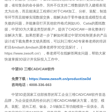
捷，省却复杂的命令操作。另外不仅支持二维数据的导入建模表现
尤为出色，而且能满足工程师们对于CAM加工、分析、装配，制造
等环节而且能够实现数据交换，能解决由于零件修改造成模型生成
失败的问题，并能兼容打开其他软件格式例如UG、Catia的图纸数
据，中望3D为大量这类型的客户，提供了CAD/CAM一体化整体行
业解决方案。如果想要进一步了解如何通过中望3D绘制更多的产品
设计或下载免费本文锁具图纸，可以到三维CAD专家奉老师的培训
栏目&mdash;&mdash;跟奉老师学3D交流探讨，（
https://www.zwsoft.cn/），奉老师可在线解答网友问题，帮助大家
快速掌握3D设计并实际投入工作中。
中望3D 三维CAD/CAM软件
免费下载：
https://www.zwsoft.cn/product/zw3d
咨询电话：4008-336-663
中望3D是国家工信部推荐的军工企业三维CAD/CAM软件首选
品牌，为企业提供高性价比的三维CAD/CAM解决方案，造型、模
具、装配、逆向工程、钣金、2-5轴加工等功能模块一应俱全。高