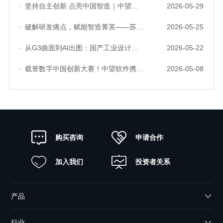
·
坚持自主创新 点亮中国智造｜中望软件亮相第十届中国网络版权保护与发展大会
2026-05-29
·
破解研发痛点，赋能智造菁英——苏州研发菁英 CTO 成长营暨高级人才认证启动会圆满落幕
2026-05-25
·
从G3曲面到AI出图：国产工业设计软件的硬实力到底怎么样了？
2026-05-22
·
载誉数字中国创新大赛！中望软件携手三家伙伴，斩获信创赛道多项大奖
2026-05-08
申请合作
购买咨询
加入我们
投资者关系
产品
行业