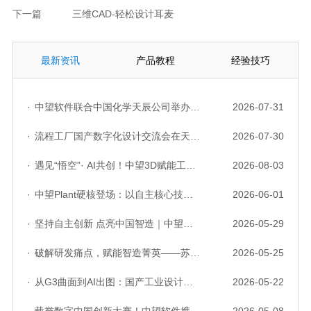
下一篇
三维CAD-轻松设计耳麦
最新资讯
产品教程
经验技巧
·
中望软件联合中国化学天辰公司举办“走进标杆企业”研讨会，共探流程工业数字化创新实践
2026-07-31
·
流程工厂国产数字化设计交流会在天津召开，中望自主CAD底座助力行业数字化转型实践获广泛关注
2026-07-30
·
遇见“悟空”· AI共创！中望3D赋能工业设计国产化与AI创新升级
2026-08-03
·
中望Plant硬核登场：以自主核心技术，破解流程工业数据一致性与协同困境
2026-06-01
·
坚持自主创新 点亮中国智造｜中望软件亮相第十届中国网络版权保护与发展大会
2026-05-29
·
破解研发痛点，赋能智造菁英——苏州研发菁英 CTO 成长营暨高级人才认证启动会圆满落幕
2026-05-25
·
从G3曲面到AI出图：国产工业设计软件的硬实力到底怎么样了？
2026-05-22
·
载誉数字中国创新大赛！中望软件携手三家伙伴，斩获信创赛道多项大奖
2026-05-08