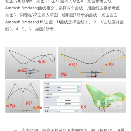
轴正方形移动8，如图5；在XZ面插入草图4，点击参考曲线
&mdash;&mdash;曲线相交，选择两个曲线，用曲线连接参考点，
如图6；同理在YZ面插入草图，绘制图7所示的曲线；点击曲面
&mdash;&mdash;U/V曲面，U曲线选择曲线１、２，V曲线选择曲
线3、4、5、6，如图8所示。
三、点击拉伸，轮廓选择造型下方的圆边，向下拉伸40，设置