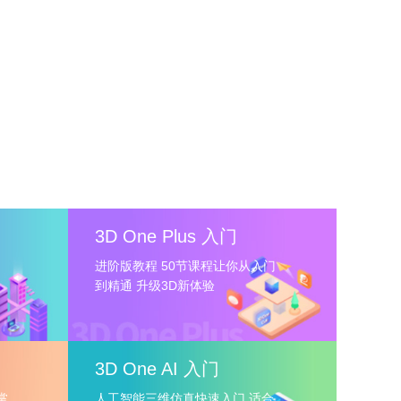
3D One Plus 入门
进阶版教程 50节课程让你从入门
到精通 升级3D新体验
3D One AI 入门
掌
人工智能三维仿真快速入门 适合