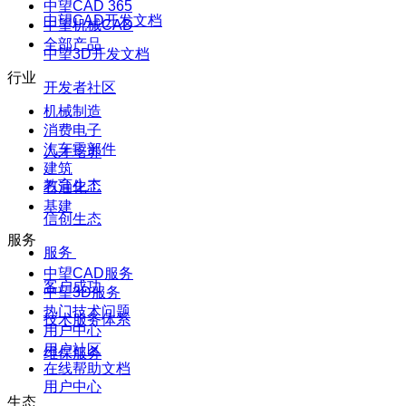
中望CAD 365
中望CAD开发文档
中望机械CAD
全部产品
中望3D开发文档
行业
开发者社区
机械制造
消费电子
汽车零部件
人才培养
建筑
教育生态
石油化工
基建
信创生态
服务
服务
中望CAD服务
客户成功
中望3D服务
热门技术问题
技术服务体系
用户中心
用户社区
维保服务
在线帮助文档
用户中心
生态