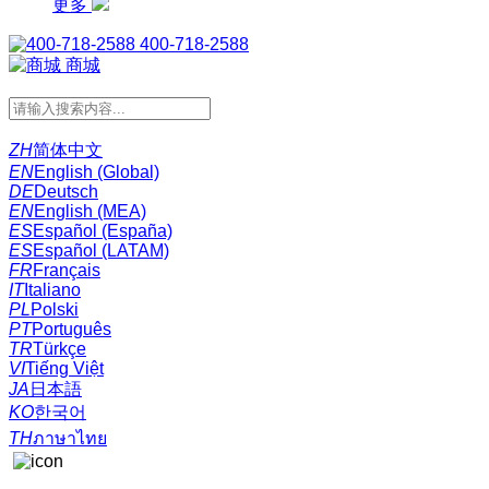
更多
400-718-2588
商城
ZH
简体中文
EN
English (Global)
DE
Deutsch
EN
English (MEA)
ES
Español (España)
ES
Español (LATAM)
FR
Français
IT
Italiano
PL
Polski
PT
Português
TR
Türkçe
VI
Tiếng Việt
JA
日本語
KO
한국어
TH
ภาษาไทย