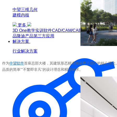
中望三维几何
建模内核
更多
3D One
教学实训软件
CAD/CAM/CAE软件教育版
博超产
品
隆迪产品
第三方应用
解决方案
行业解决方案
作为
中望软件
首座总部大楼，其建筑形态精准地诠释了设计的核心理念。
品质的简单”“不繁即非凡”的设计理念和精神追求。