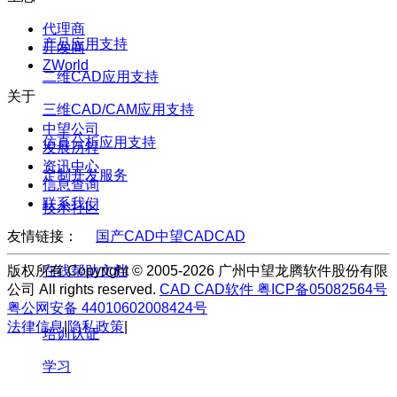
代理商
产品应用支持
开发商
ZWorld
二维CAD应用支持
关于
三维CAD/CAM应用支持
中望公司
仿真分析应用支持
发展历程
资讯中心
定制开发服务
信息查询
联系我们
技术社区
友情链接：
国产CAD
中望CAD
CAD
版权所有 Copyright © 2005-2026 广州中望龙腾软件股份有限
在线帮助文档
公司 All rights reserved.
CAD
CAD软件
粤ICP备05082564号
粤公网安备 44010602008424号
法律信息
|
隐私政策
|
培训认证
学习