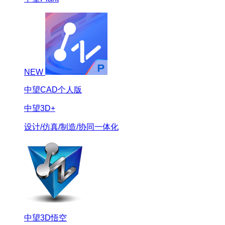
NEW
中望CAD个人版
中望3D+
设计/仿真/制造/协同一体化
中望3D悟空