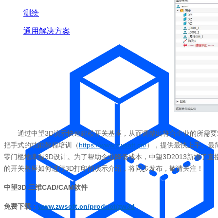
测绘
通用解决方案
通过中望3D演示快速建模开关基座，从而调整出符合企业的所需要
把手式的功能教程培训（
https://www.zwsoft.cn/
），提供最快上手、最
零门槛地掌握3D设计。为了帮助企业降低成本，中望3D2013新增了直
的开关基座如何进行3D打印的演示介绍，将同步发布，敬请关注！
中望3D 三维CAD/CAM软件
免费下载：
www.zwsoft.cn/product/zw3d