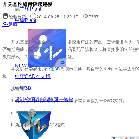
开关基座如何快速建模
经验技巧
2014-09-25 11:32:17
7797
中望Plant
返回
开关基座作为五金行业一个非常应用广泛的产品，需求量非常大，
否如期完成，是否可以及时进行产品装配干涉检查，将直接影响它的整
教程形式，为大家展示解决以上问题。
NEW
本文以易学易用的
中望3D
为演示工具，其自带的&ldquo;边学
模：
中望CAD个人版
中望3D+
步骤如下：
设计/仿真/制造/协同一体化
1.使用文件导入功能导入DWG数据或者直接打开DWG文件。
a.直接打开DWG文件
b.新建零件后导入DWG格式