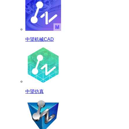
中望机械CAD
中望仿真