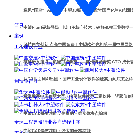
·
遇见“悟空”· AI共创！中望3D赋能工业设计国产化与AI创新
仿真
·
中望Plant硬核登场：以自主核心技术，破解流程工业数据
案例
·
坚持自主创新 点亮中国智造｜中望软件亮相第十届中国网
工程建设行业
·
破解研发痛点，赋能智造菁英——苏州研发菁英 CTO 成
·
从G3曲面到AI出图：国产工业设计软件的硬实力到底怎么
制造业行业
·
载誉数字中国创新大赛！中望软件携手三家伙伴，斩获信创
·
中望CAD提效功能：便捷的三维实体夹点编辑
全球工程建设行业客户选择中望
·
中望CAD提效功能：强大的表格功能