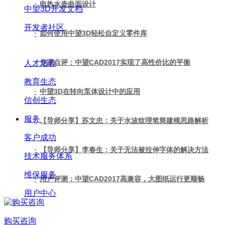
·
电热水壶曲面设计
中望3D开发文档
开发者社区
·
如何使用中望3D轻松自定义零件库
·
专家点评：中望CAD2017实现了高性价比的平衡
人才培养
教育生态
·
中望3D在转向泵体设计中的应用
信创生态
服务
·
【导师分享】苏文忠：关于水波纹理笔筒建模思路解析
客户成功
·
【导师分享】李春生：关于无法被拉伸字体的解决方法
技术服务体系
维保服务
·
用户评测：中望CAD2017高兼容，大图纸运行更顺畅
用户中心
购买咨询