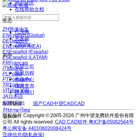
用户社区
商城
在线帮助文档
生态
ZH
简体中文
代理商
EN
English (Global)
开发商
DE
Deutsch
ZWorld
EN
English (MEA)
ES
Español (España)
关于
ES
Español (LATAM)
FR
Français
中望公司
IT
Italiano
发展历程
PL
Polski
资讯中心
PT
Português
TR
Türkçe
信息查询
VI
Tiếng Việt
联系我们
JA
日本語
KO
한국어
友情链接：
国产CAD
中望CAD
CAD
TH
ภาษาไทย
版权所有 Copyright © 2005-2026 广州中望龙腾软件股份有限
公司 All rights reserved.
CAD
CAD软件
粤ICP备05082564号
粤公网安备 44010602008424号
--
法律信息
|
隐私政策
|