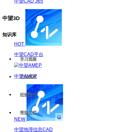
中望CAD 365
中望3D
知识库
HOT
中望CAD平台
学习视频
中望AMEP
产品教程
经验技巧
帮助文档
NEW
中望地理信息CAD