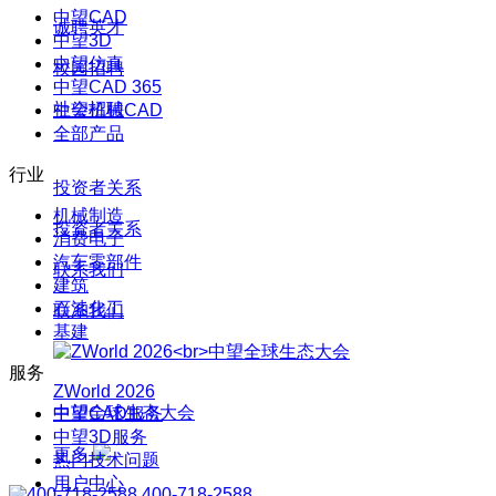
中望CAD
诚聘英才
中望3D
中望仿真
校园招聘
中望CAD 365
社会招聘
中望机械CAD
全部产品
行业
投资者关系
机械制造
投资者关系
消费电子
汽车零部件
联系我们
建筑
石油化工
联系我们
基建
服务
ZWorld 2026
中望全球生态大会
中望CAD服务
中望3D服务
更多
热门技术问题
用户中心
400-718-2588