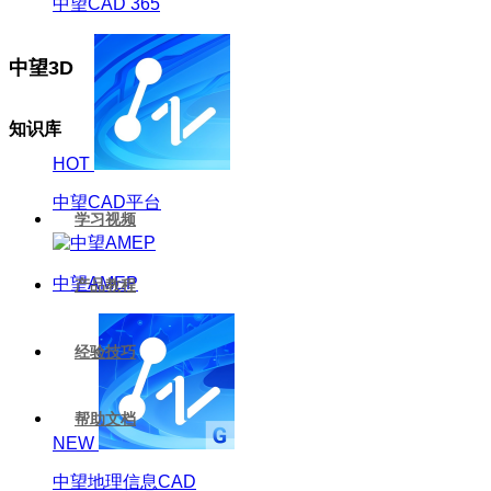
中望CAD 365
中望3D
知识库
HOT
中望CAD平台
学习视频
中望AMEP
产品教程
经验技巧
帮助文档
NEW
中望地理信息CAD