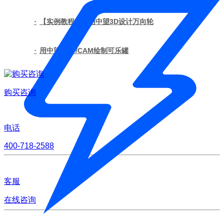
·
【实例教程】使用中望3D设计万向轮
·
用中望CAD/CAM绘制可乐罐
购买咨询
电话
400-718-2588
客服
在线咨询