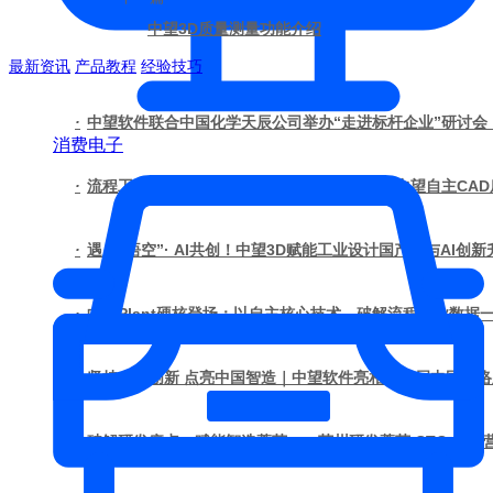
中望3D质量测量功能介绍
最新资讯
产品教程
经验技巧
·
中望软件联合中国化学天辰公司举办“走进标杆企业”研讨会
消费电子
·
流程工厂国产数字化设计交流会在天津召开，中望自主CA
·
遇见“悟空”· AI共创！中望3D赋能工业设计国产化与AI创新
·
中望Plant硬核登场：以自主核心技术，破解流程工业数据
·
坚持自主创新 点亮中国智造｜中望软件亮相第十届中国网
·
破解研发痛点，赋能智造菁英——苏州研发菁英 CTO 成