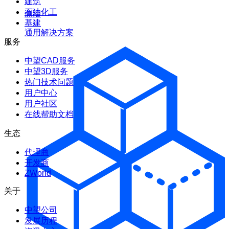
建筑
石油化工
测绘
基建
通用解决方案
服务
中望CAD服务
中望3D服务
热门技术问题
用户中心
用户社区
在线帮助文档
生态
代理商
开发商
ZWorld
关于
中望公司
发展历程