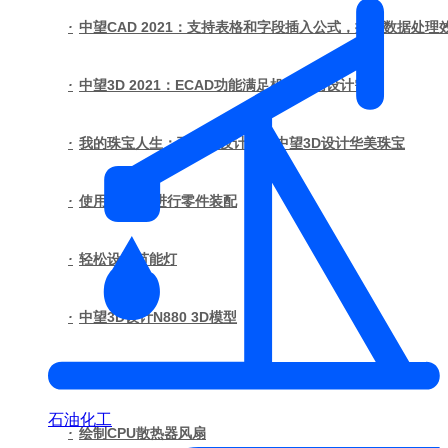
·
中望CAD 2021：支持表格和字段插入公式，提高数据处理
·
中望3D 2021：ECAD功能满足机电协同设计需求
·
我的珠宝人生：西班牙设计师用中望3D设计华美珠宝
·
使用中望3D进行零件装配
·
轻松设计节能灯
·
中望3D设计N880 3D模型
·
使用中望3D进行花瓶设计与渲染(下)
石油化工
·
绘制CPU散热器风扇