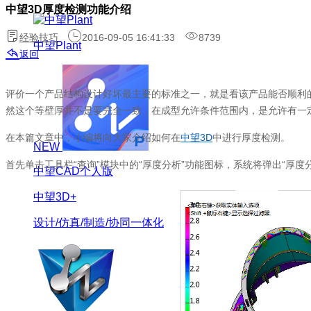
中望3D厚度检测功能介绍
经验技巧
2016-09-05 16:41:33
8739
中望Plant
返回
评价一个产品结构设计好坏最主要的标准之一，就是看该产品能否顺利
然这个等壁厚并不是要完全一致，在成型允许条件范围内，是允许有一
在本篇文章中，小编将向大家介绍如何在
中望3D
中进行厚度检测。
NEW
首先单击工具栏“查询”模块中的“厚度分析”功能图标，系统将弹出“厚度
中望CAD个人版
中望3D+
设计/仿真/制造/协同一体化