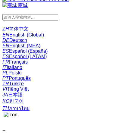
商城
ZH
简体中文
EN
English (Global)
DE
Deutsch
EN
English (MEA)
ES
Español (España)
ES
Español (LATAM)
FR
Français
IT
Italiano
PL
Polski
PT
Português
TR
Türkçe
VI
Tiếng Việt
JA
日本語
KO
한국어
TH
ภาษาไทย
--