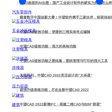
·
从G3曲面到AI出图：国产工业设计软件的硬实力到底怎么
汽车零部件
·
载誉数字中国创新大赛！中望软件携手三家伙伴，斩获信创
五金冲压模具
·
中望CAD提效功能：便捷的三维实体夹点编辑
·
中望CAD提效功能：强大的表格功能
注塑模具
·
中望CAD提效功能之图纸集：图纸管理与打印的强大工具
连接器
·
关联阵列，中望CAD 2022灵活设计的“大杀器”
压力容器
·
超强升级表格功能，尽在全新中望CAD 2022
·
中望CAD 2022新增IFC：搭建二维CAD与BIM“桥梁”
建筑