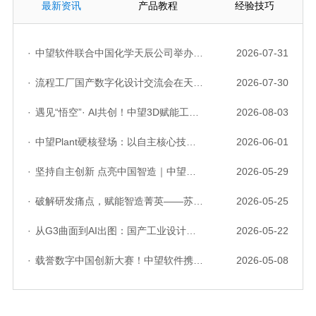
最新资讯
产品教程
经验技巧
·
中望软件联合中国化学天辰公司举办“走进标杆企业”研讨会，共探流程工业数字化创新实践
2026-07-31
·
流程工厂国产数字化设计交流会在天津召开，中望自主CAD底座助力行业数字化转型实践获广泛关注
2026-07-30
·
遇见“悟空”· AI共创！中望3D赋能工业设计国产化与AI创新升级
2026-08-03
·
中望Plant硬核登场：以自主核心技术，破解流程工业数据一致性与协同困境
2026-06-01
·
坚持自主创新 点亮中国智造｜中望软件亮相第十届中国网络版权保护与发展大会
2026-05-29
·
破解研发痛点，赋能智造菁英——苏州研发菁英 CTO 成长营暨高级人才认证启动会圆满落幕
2026-05-25
·
从G3曲面到AI出图：国产工业设计软件的硬实力到底怎么样了？
2026-05-22
·
载誉数字中国创新大赛！中望软件携手三家伙伴，斩获信创赛道多项大奖
2026-05-08