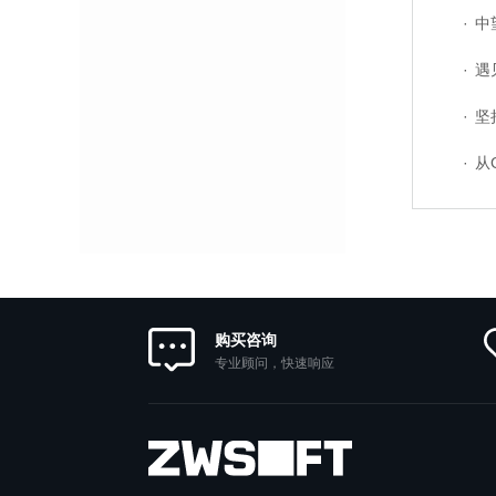
·
中望软
·
遇见
·
坚持自
·
从G
购买咨询
专业顾问，快速响应