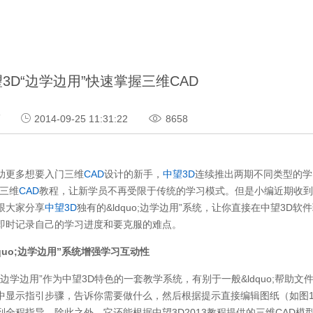
3D“边学边用”快速掌握三维CAD
巧
2014-09-25 11:31:22
8658
助更多想要入门三维
CAD
设计的新手，
中望3D
连续推出两期不同类型的学习教程
解三维
CAD
教程，让新学员不再受限于传统的学习模式。但是小编近期收到
跟大家分享
中望3D
独有的&ldquo;边学边用”系统，让你直接在中望3D
即时记录自己的学习进度和要克服的难点。
dquo;边学边用”系统增强学习互动性
quo;边学边用”作为中望3D特色的一套教学系统，有别于一般&ldquo;
中显示指引步骤，告诉你需要做什么，然后根据提示直接编辑图纸（如图1
到全程指导。除此之外，它还能根据中望3D2013教程提供的三维CAD模