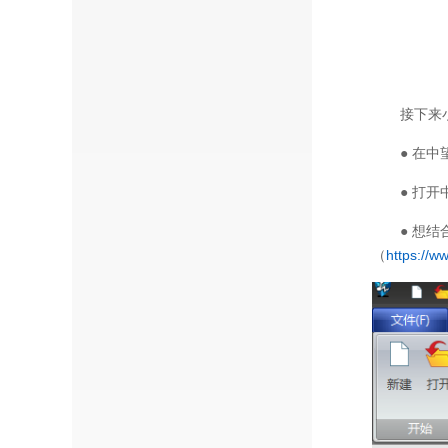
接下来
● 在中
● 打
● 想
（
https://w