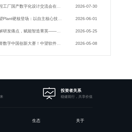
厂国产数字化设计交流会在天津召开，中望自主CAD底座助力行业数字化转型实践获广泛关注
2026-07-30
lant硬核登场：以自主核心技术，破解流程工业数据一致性与协同困境
2026-06-01
发痛点，赋能智造菁英——苏州研发菁英 CTO 成长营暨高级人才认证启动会圆满落幕
2026-05-25
数字中国创新大赛！中望软件携手三家伙伴，斩获信创赛道多项大奖
2026-05-08
投资者关系
稳健前行，共享价值
来
生态
关于