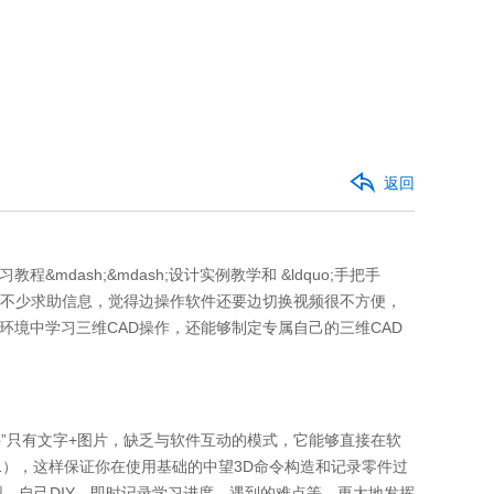
返回
&mdash;&mdash;设计实例教学和 &ldquo;手把手
不少求助信息，觉得边操作软件还要边切换视频很不方便，
软件环境中学习三维CAD操作，还能够制定专属自己的三维CAD
帮助文件”只有文字+图片，缺乏与软件互动的模式，它能够直接在软
），这样保证你在使用基础的中望3D命令构造和记录零件过
型，自己DIY，即时记录学习进度、遇到的难点等，更大地发挥