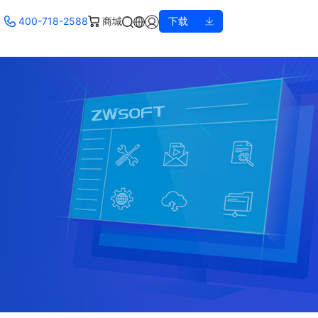
400-718-2588
商城
下载