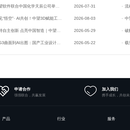
件联合中国化学天辰公司举办“走进标杆企业”研讨会，共探流程工业数字化创新实践
2026-07-31
·
流程工
“悟空”· AI共创！中望3D赋能工业设计国产化与AI创新升级
2026-08-03
·
中望P
主创新 点亮中国智造｜中望软件亮相第十届中国网络版权保护与发展大会
2026-05-29
·
破解研
3曲面到AI出图：国产工业设计软件的硬实力到底怎么样了？
2026-05-22
·
载誉
申请合作
加入我们
强强联合，共赢发展
携手成长，共创未
产品
行业
服务