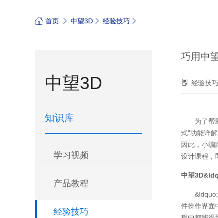
首页
中望3D
经验技巧
巧用中望
中望3D
经验技
知识库
为了帮
式”功能详
因此，小编
学习视频
设计课程，
中望3D&l
产品教程
&ld
件操作界面
经验技巧
程中都能得