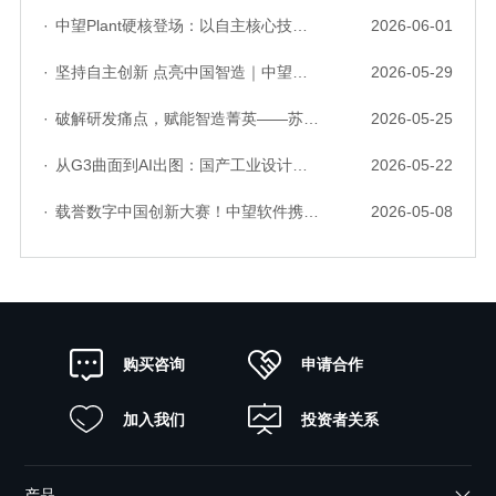
·
中望Plant硬核登场：以自主核心技术，破解流程工业数据一致性与协同困境
2026-06-01
·
坚持自主创新 点亮中国智造｜中望软件亮相第十届中国网络版权保护与发展大会
2026-05-29
·
破解研发痛点，赋能智造菁英——苏州研发菁英 CTO 成长营暨高级人才认证启动会圆满落幕
2026-05-25
·
从G3曲面到AI出图：国产工业设计软件的硬实力到底怎么样了？
2026-05-22
·
载誉数字中国创新大赛！中望软件携手三家伙伴，斩获信创赛道多项大奖
2026-05-08
申请合作
购买咨询
加入我们
投资者关系
产品