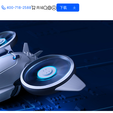
400-718-2588
商城
下载