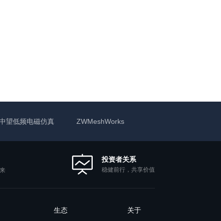
中望低频电磁仿真
ZWMeshWorks
投资者关系
稳健前行，共享价值
来
生态
关于