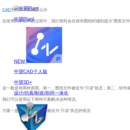
CAD
无法保存图纸怎么办
中望Plant
在使用
CAD
软件的过程中，我们有时会在保存图纸时碰到提示
“
图形文件
NEW
中望CAD个人版
中望3D+
这一般是有两种原因。第一，图纸文件被设为
“
只读
”
状态；第二，软件
设计/仿真/制造/协同一体化
我们可以使用以下两种方案解决这种情况。
方案一是应用于图纸文件被设为
“
只读
”
状态的情况