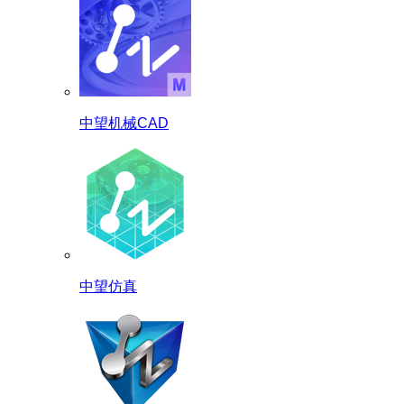
中望机械CAD
中望仿真