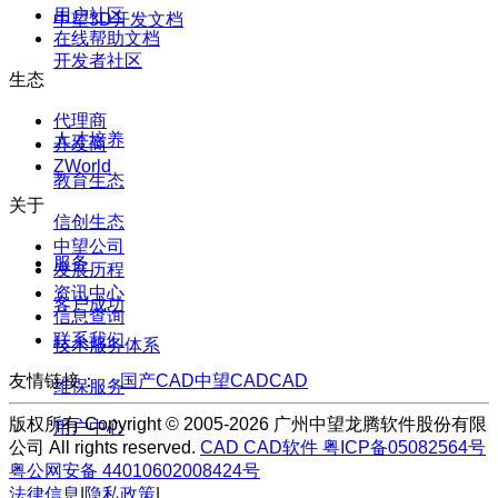
用户社区
中望3D开发文档
在线帮助文档
开发者社区
生态
代理商
人才培养
开发商
ZWorld
教育生态
关于
信创生态
中望公司
服务
发展历程
资讯中心
客户成功
信息查询
联系我们
技术服务体系
友情链接：
国产CAD
中望CAD
CAD
维保服务
版权所有 Copyright © 2005-2026 广州中望龙腾软件股份有限
用户中心
公司 All rights reserved.
CAD
CAD软件
粤ICP备05082564号
粤公网安备 44010602008424号
法律信息
|
隐私政策
|