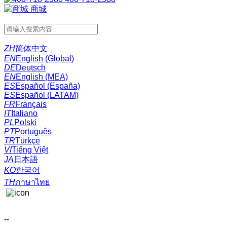
商城
ZH
简体中文
EN
English (Global)
DE
Deutsch
EN
English (MEA)
ES
Español (España)
ES
Español (LATAM)
FR
Français
IT
Italiano
PL
Polski
PT
Português
TR
Türkçe
VI
Tiếng Việt
JA
日本語
KO
한국어
TH
ภาษาไทย
--