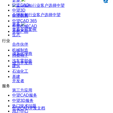
更多
设计仿真制造一体化
中望CAD
中望3D
全球船舶行业客户选择中望
中望仿真
中望CAD 365
更多
中望机械CAD
查看全部案例
全部产品
生态
行业
合作伙伴
机械制造
成为代理商
消费电子
汽车零部件
成为开发商
建筑
石油化工
基建
开发者
服务
第三方应用
中望CAD服务
中望3D服务
热门技术问题
中望CAD开发文档
用户中心